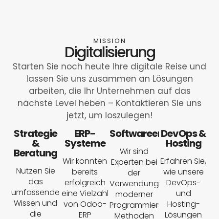
MISSION
Digitalisierung
Starten Sie noch heute Ihre digitale Reise und
lassen Sie uns zusammen an Lösungen
arbeiten, die Ihr Unternehmen auf das
nächste Level heben – Kontaktieren Sie uns
jetzt, um loszulegen!
Strategie
ERP-
Softwareentwicklung
DevOps &
&
Systeme
Hosting
Wir sind
Beratung
Wir konnten
Erfahren Sie,
Experten bei
Nutzen Sie
bereits
wie unsere
der
das
erfolgreich
DevOps-
Verwendung
umfassende
eine Vielzahl
und
moderner
Wissen und
von Odoo-
Hosting-
Programmiersprachen,
die
ERP
Lösungen
Methoden