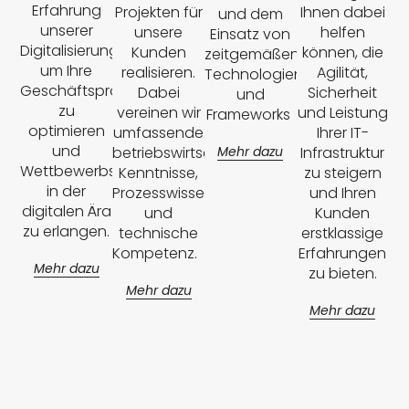
Erfahrung
Projekten für
Ihnen dabei
und dem
unserer
unsere
helfen
Einsatz von
Digitalisierungsexperten,
Kunden
können, die
zeitgemäßen
um Ihre
realisieren.
Agilität,
Technologien
Geschäftsprozesse
Dabei
Sicherheit
und
zu
vereinen wir
und Leistung
Frameworks
optimieren
umfassende
Ihrer IT-
und
betriebswirtschaftliche
Mehr dazu
Infrastruktur
Wettbewerbsvorteile
Kenntnisse,
zu steigern
in der
Prozesswissen
und Ihren
digitalen Ära
und
Kunden
zu erlangen.
technische
erstklassige
Kompetenz.
Erfahrungen
Mehr dazu
zu bieten.
Mehr dazu
Mehr dazu