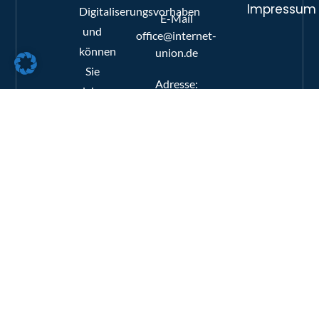
Impressum
Digitaliserungsvorhaben
E-Mail
und
office@internet-
können
union.de
Sie
Adresse:
daher
Erich-
kompetent
Zeigner-
und
Allee
zweckbezogen
69-73,
04229
bei
Leipzig
Ihrem
Projekt
begleiten.