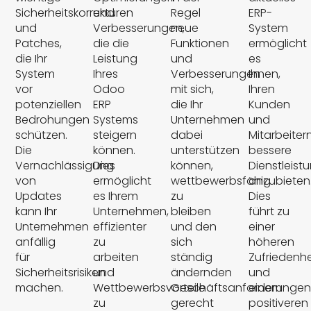
Sicherheitskorrekturen
und
Regel
ERP-
und
Verbesserungen,
neue
System
Patches,
die die
Funktionen
ermöglicht
die Ihr
Leistung
und
es
System
Ihres
Verbesserungen
Ihnen,
vor
Odoo
mit sich,
Ihren
potenziellen
ERP
die Ihr
Kunden
Bedrohungen
Systems
Unternehmen
und
schützen.
steigern
dabei
Mitarbeiter
Die
können.
unterstützen
bessere
Vernachlässigung
Dies
können,
Dienstleist
von
ermöglicht
wettbewerbsfähig
anzubieten
Updates
es Ihrem
zu
Dies
kann Ihr
Unternehmen,
bleiben
führt zu
Unternehmen
effizienter
und den
einer
anfällig
zu
sich
höheren
für
arbeiten
ständig
Zufriedenhe
Sicherheitsrisiken
und
ändernden
und
machen.
Wettbewerbsvorteile
Geschäftsanforderunge
einem
zu
gerecht
positiveren