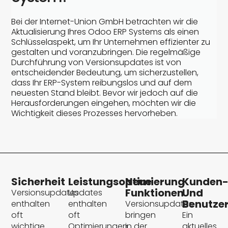
Bei der Internet-Union GmbH betrachten wir die
Aktualisierung Ihres Odoo ERP Systems als einen
Schlüsselaspekt, um Ihr Unternehmen effizienter zu
gestalten und voranzubringen. Die regelmäßige
Durchführung von Versionsupdates ist von
entscheidender Bedeutung, um sicherzustellen,
dass Ihr ERP-System reibungslos und auf dem
neuesten Stand bleibt. Bevor wir jedoch auf die
Herausforderungen eingehen, möchten wir die
Wichtigkeit dieses Prozesses hervorheben.
Sicherheit
Leistungsoptimierung
Neue
Kunden
Funktionen
Und
Versionsupdates
Updates
Benutzer
enthalten
enthalten
Versionsupdates
oft
oft
bringen
Ein
wichtige
Optimierungen
in der
aktuelles